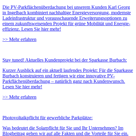
Die PV-Park­flächen­über­dach­ung bei unserem Kunden Karl Georg
in Ingel­bach kombiniert nach­haltige Energie­ver­sorgung, modernste
Lade­infra­struktur und voraus­schauende Er­weiter­ungs­optionen zu
einem zu­kunfts­weis­enden Projekt für grüne Mobilität und Energie­
effizienz. Lesen Sie hier mehr!
>>
Mehr erfahren
Stay tuned! Aktuelles Kundenprojekt bei der Sparkasse Burbach:
Kurzer Ausblick auf ein aktuell laufendes Projekt: Für die Sparkasse
Burbach konstruieren und fertigen wir eine innovative PV-
Parkflächenüberdachung – natürlich ganz nach Kundenwunsch.
Lesen Sie hier mehr!
>>
Mehr erfahren
Photovoltaikpflicht für gewerbliche Parkplätze:
Was bedeutet die Solar­pflicht für Sie und Ihr Unternehmen? Im
Blog­beitrag gehen wir auf alle Fakten und die Vorteile für Sie ein.