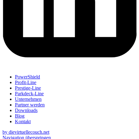
PowerShield
Profit-Line
Prestige-Line
Parkdeck-Line
Unternehmen
Partner werden
Downloads
Blog
Kontakt
by dievirtuellecouch.net
Navigation überspringen