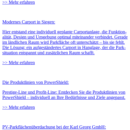
>>
Mehr erfahren
Modernes Carport in Siegen:
Hier entstand eine individuell geplante Car­port­anlage, die Funktion­
alität, Design und Um­gebung optimal mit­einander verbindet. Gerade
im ländlichen Raum wird Park­fläche oft unter­schätzt – bis sie fehlt.
Die Lösung: ein auf­geständertes Carport in Hang­lage, der die Park­
situation ent­spannt und zu­sätzlichen Raum schafft.
>>
Mehr erfahren
Die Produktlinien von PowerShield:
Prestige-Line und Profit-Line: Entdecken Sie die Produktlinien von
PowerShield – individuell an Ihre Bedürfnisse und Ziele angepasst.
>>
Mehr erfahren
PV-Parkflächenüberdachung bei der Karl Georg GmbH: